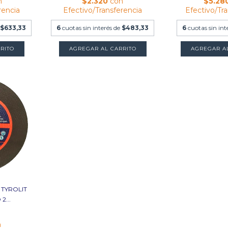
n
$2.320
con
$5.28
rencia
Efectivo/Transferencia
Efectivo/Tr
e
$633,33
6
cuotas sin interés de
$483,33
6
cuotas sin int
AGREGAR AL CARRITO
 TYROLIT
2...
n