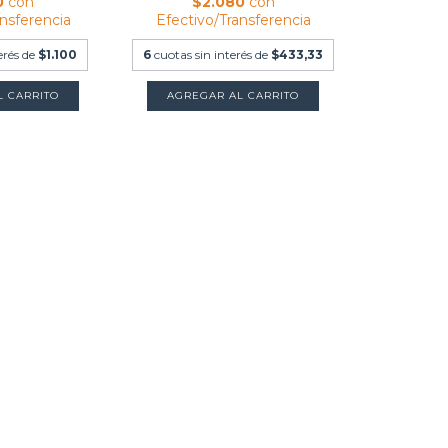
0
con
$2.080
con
ansferencia
Efectivo/Transferencia
erés de
$1.100
6
cuotas sin interés de
$433,33
AGREGAR AL CARRITO