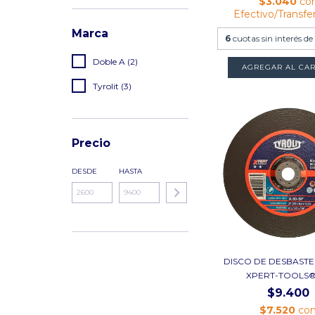
$3.040
co
Efectivo/Transfe
Marca
6
cuotas sin interés d
Doble A (2)
Tyrolit (3)
Precio
DESDE
HASTA
DISCO DE DESBASTE
XPERT-TOOLS® 
$9.400
$7.520
co