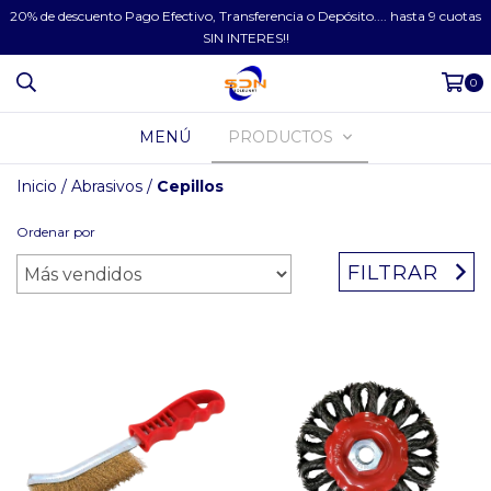
20% de descuento Pago Efectivo, Transferencia o Depósito.... hasta 9 cuotas
SIN INTERES!!
0
MENÚ
PRODUCTOS
Inicio
/
Abrasivos
/
Cepillos
Ordenar por
FILTRAR