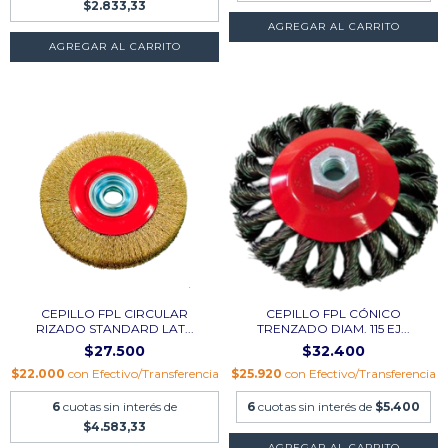
$2.833,33
CEPILLO FPL CIRCULAR
CEPILLO FPL CÓNICO
RIZADO STANDARD LAT...
TRENZADO DIAM. 115 EJ...
$27.500
$32.400
$22.000
con
Efectivo/Transferencia
$25.920
con
Efectivo/Transferencia
6
cuotas sin interés de
6
cuotas sin interés de
$5.400
$4.583,33