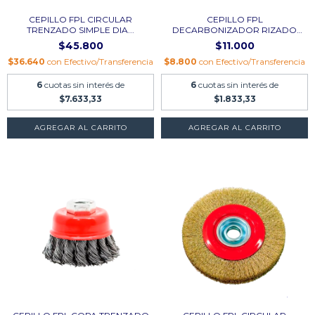
CEPILLO FPL CIRCULAR
CEPILLO FPL
TRENZADO SIMPLE DIA...
DECARBONIZADOR RIZADO
DIAM....
$45.800
$11.000
$36.640
con
Efectivo/Transferencia
$8.800
con
Efectivo/Transferencia
6
cuotas sin interés de
6
cuotas sin interés de
$7.633,33
$1.833,33