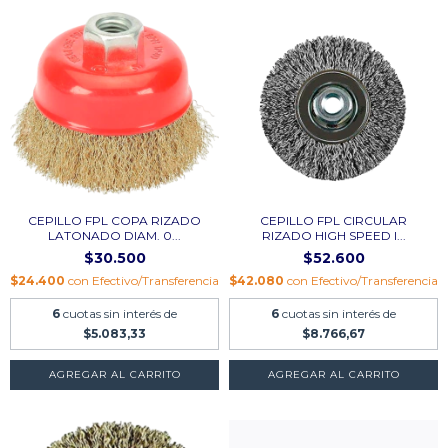
CEPILLO FPL COPA RIZADO
CEPILLO FPL CIRCULAR
LATONADO DIAM. 0...
RIZADO HIGH SPEED I...
$30.500
$52.600
$24.400
con
Efectivo/Transferencia
$42.080
con
Efectivo/Transferencia
6
cuotas sin interés de
6
cuotas sin interés de
$5.083,33
$8.766,67