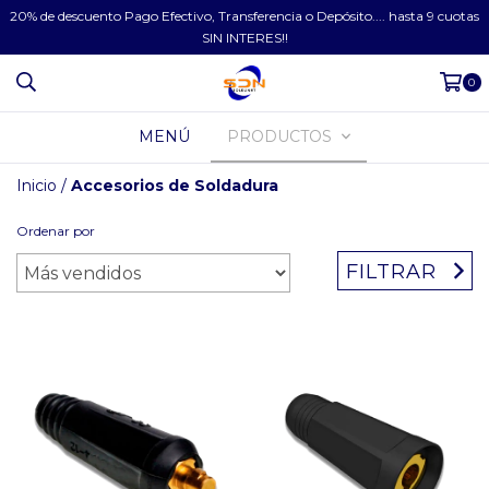
20% de descuento Pago Efectivo, Transferencia o Depósito.... hasta 9 cuotas
SIN INTERES!!
0
MENÚ
PRODUCTOS
Inicio
/
Accesorios de Soldadura
Ordenar por
FILTRAR