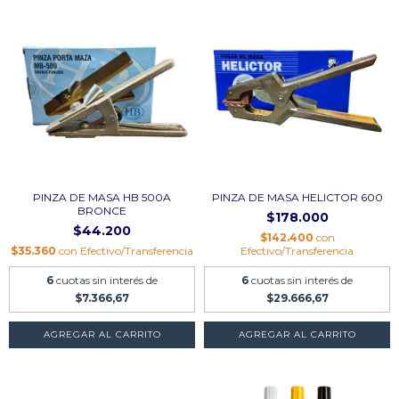
PINZA DE MASA HB 500A
PINZA DE MASA HELICTOR 600
BRONCE
$178.000
$44.200
$142.400
con
$35.360
con
Efectivo/Transferencia
Efectivo/Transferencia
6
cuotas sin interés de
6
cuotas sin interés de
$7.366,67
$29.666,67