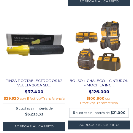
PINZA PORTAELECTRODOS 1/2
BOLSO + CHALECO + CINTURON
VUELTA 200A SD...
+ MOCHILA ING...
$37.400
$126.000
$29.920
con
Efectivo/Transferencia
$100.800
con
Efectivo/Transferencia
6
cuotas sin interés de
6
cuotas sin interés de
$21.000
$6.233,33