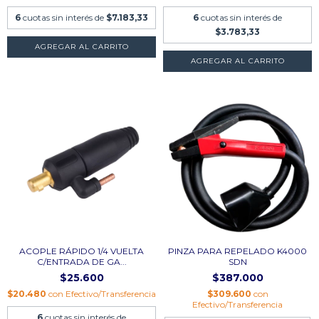
6
cuotas sin interés de
$7.183,33
6
cuotas sin interés de
$3.783,33
ACOPLE RÁPIDO 1/4 VUELTA
PINZA PARA REPELADO K4000
C/ENTRADA DE GA...
SDN
$25.600
$387.000
$20.480
con
Efectivo/Transferencia
$309.600
con
Efectivo/Transferencia
6
cuotas sin interés de