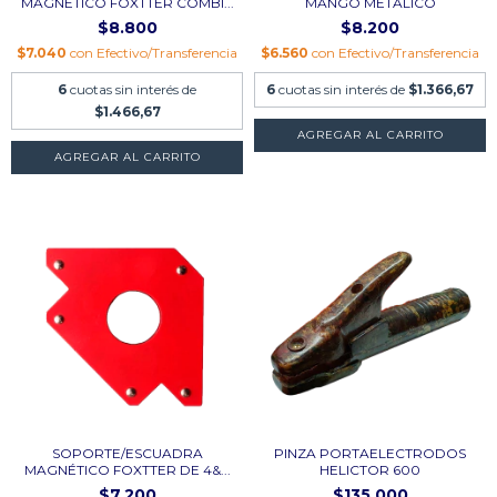
MAGNÉTICO FOXTTER COMBI...
MANGO METÁLICO
$8.800
$8.200
$7.040
con
Efectivo/Transferencia
$6.560
con
Efectivo/Transferencia
6
cuotas sin interés de
6
cuotas sin interés de
$1.366,67
$1.466,67
SOPORTE/ESCUADRA
PINZA PORTAELECTRODOS
MAGNÉTICO FOXTTER DE 4&...
HELICTOR 600
$7.200
$135.000