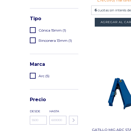
6
cuotas sin interés d
Tipo
AGREGAR AL CAR
Cónica 15mm (1)
Rinconera 13mm (1)
Marca
Arc (5)
Precio
DESDE
HASTA
GATILLO MIG ARC ST