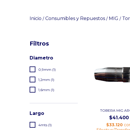
Inicio
Consumibles y Repuestos
MIG
Tor
/
/
/
Filtros
Diametro
0,9mm (1)
1,2mm (1)
1,6mm (1)
TOBERA MIG AR
Largo
$41.400
$33.120
co
4mts (1)
Efectivo/Transfe