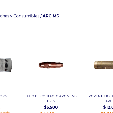
chas y Consumibles
ARC M5
/
C M5
TUBO DE CONTACTO ARC M5 M8
PORTA TUBO 
L35.5
ARC
$5.500
$12.
n
rencia