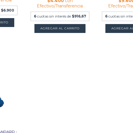
$4.400
con
$9.60
Efectivo/Transferencia
Efectivo/Tr
e
$6.900
6
cuotas sin interés de
$916,67
6
cuotas sin int
RITO
AGREGAR AL CARRITO
ANDARD -