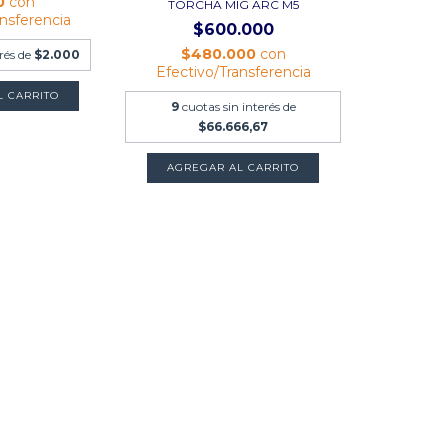
0
con
TORCHA MIG ARC M5
ansferencia
$600.000
$480.000
con
erés de
$2.000
Efectivo/Transferencia
9
cuotas sin interés de
$66.666,67
AGREGAR AL CARRITO