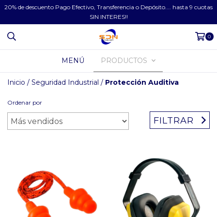
20% de descuento Pago Efectivo, Transferencia o Depósito.... hasta 9 cuotas
SIN INTERES!!
0
MENÚ
PRODUCTOS
Inicio
/
Seguridad Industrial
/
Protección Auditiva
Ordenar por
FILTRAR