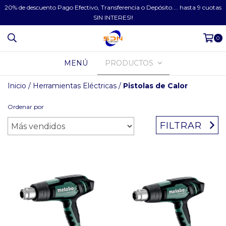
20% de descuento Pago Efectivo, Transferencia o Depósito.... hasta 9 cuotas
SIN INTERES!!
0
MENÚ
PRODUCTOS
Inicio
/
Herramientas Eléctricas
/
Pistolas de Calor
Ordenar por
FILTRAR