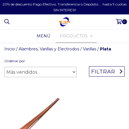
20% de descuento Pago Efectivo, Transferencia o Depósito.... hasta 9 cuotas
SIN INTERES!!
0
MENÚ
PRODUCTOS
Inicio
/
Alambres, Varillas y Electrodos
/
Varillas
/
Plata
Ordenar por
FILTRAR